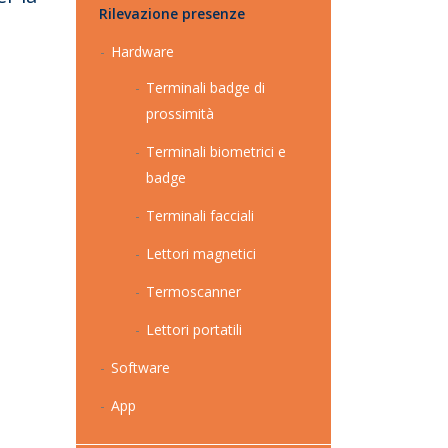
Rilevazione presenze
a
Hardware
Terminali badge di
prossimità
Terminali biometrici e
badge
Terminali facciali
Lettori magnetici
Termoscanner
Lettori portatili
Software
App