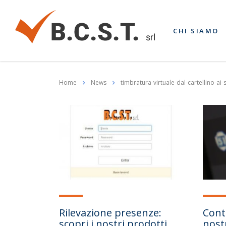
CHI SIAMO
Home
News
timbratura-virtuale-dal-cartellino-ai-
Rilevazione presenze:
Contr
scopri i nostri prodotti
nost