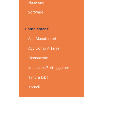
Hardware
Software
Complementi
App Manutentori
App Uomo A Terra
Eliminacode
Imparziale/Sorteggiatore
Timbra DDT
Tornelli