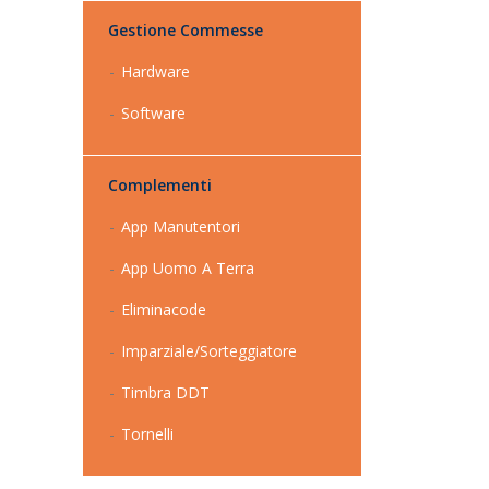
Gestione Commesse
Hardware
Software
Complementi
App Manutentori
App Uomo A Terra
Eliminacode
Imparziale/Sorteggiatore
Timbra DDT
Tornelli