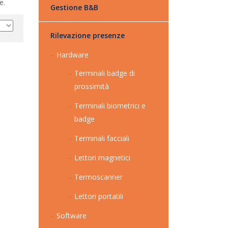
e.
Gestione B&B
Rilevazione presenze
Hardware
Terminali badge di
prossimità
Terminali biometrici e
badge
Terminali facciali
Lettori magnetici
Termoscanner
Lettori portatili
Software