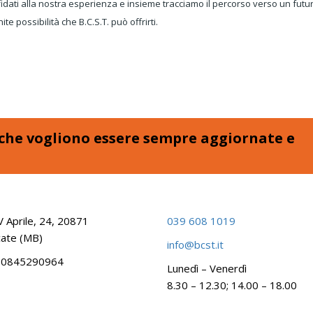
ffidati alla nostra esperienza e insieme tracciamo il percorso verso un futu
nite possibilità che B.C.S.T. può offrirti.
e che vogliono essere sempre aggiornate e
V Aprile, 24, 20871
039 608 1019
ate (MB)
info@bcst.it
 00845290964
Lunedì – Venerdì
8.30 – 12.30; 14.00 – 18.00