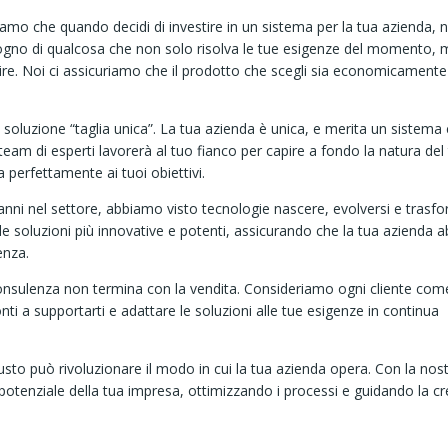
iamo che quando decidi di investire in un sistema per la tua azienda, n
gno di qualcosa che non solo risolva le tue esigenze del momento, 
nire. Noi ci assicuriamo che il prodotto che scegli sia economicamente
 soluzione “taglia unica”. La tua azienda è unica, e merita un sistema
 team di esperti lavorerà al tuo fianco per capire a fondo la natura del
ea perfettamente ai tuoi obiettivi.
 anni nel settore, abbiamo visto tecnologie nascere, evolversi e trasfo
le soluzioni più innovative e potenti, assicurando che la tua azienda a
enza.
consulenza non termina con la vendita. Consideriamo ogni cliente com
nti a supportarti e adattare le soluzioni alle tue esigenze in continua
iusto può rivoluzionare il modo in cui la tua azienda opera. Con la nos
potenziale della tua impresa, ottimizzando i processi e guidando la cre