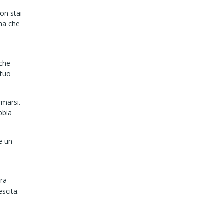
on stai
ma che
 che
 tuo
rmarsi.
bbia
e un
tra
scita.