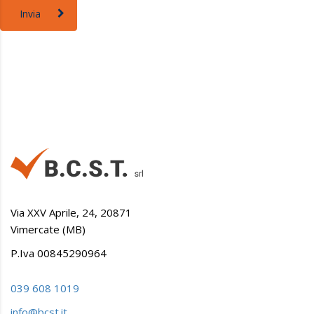
Invia
Via XXV Aprile, 24, 20871
Vimercate (MB)
P.Iva 00845290964
039 608 1019
info@bcst.it