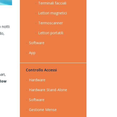
Terminali facciali
Lettori magnetici
Termoscanner
 notti
Lettori portatili
do,
Software
App
Controllo Accessi
ari,
Hardware
low
Hardware Stand-Alone
Software
Gestione Mense