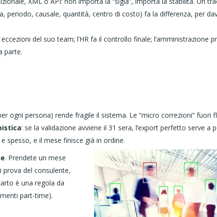
ionale, XML o API: non importa la “sigla”, importa la stabilità. Un tra
 periodo, causale, quantità, centro di costo) fa la differenza, per da
 eccezioni del suo team; l’HR fa il controllo finale; l’amministrazione 
a parte.
er ogni persona) rende fragile il sistema. Le “micro correzioni” fuori f
istica
: se la validazione avviene il 31 sera, l’export perfetto serve a 
e spesso, e il mese finisce già in ordine.
ne
. Prendete un mese
di prova del consulente,
carto è una regola da
amenti part-time).