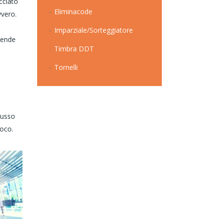
cciato
Eliminacode
vvero.
Imparziale/Sorteggiatore
prende
Timbra DDT
Tornelli
lusso
poco.