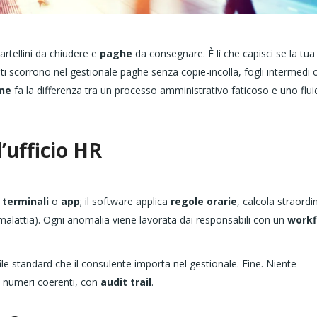
rtellini da chiudere e
paghe
da consegnare. È lì che capisci se la tua
ti scorrono nel gestionale paghe senza copie-incolla, fogli intermedi o
one
fa la differenza tra un processo amministrativo faticoso e uno flui
’ufficio HR
a
terminali
o
app
; il software applica
regole orarie
, calcola straordin
i, malattia). Ogni anomalia viene lavorata dai responsabili con un
workf
file standard che il consulente importa nel gestionale. Fine. Niente
o numeri coerenti, con
audit trail
.