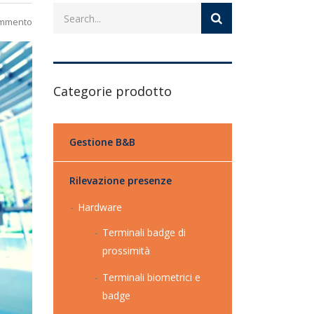
ommento
Categorie prodotto
Gestione B&B
Rilevazione presenze
Hardware
Terminali badge di
prossimità
Terminali biometrici e
badge