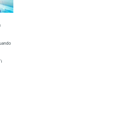
ù
Quando
Ti