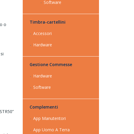
Software
Timbra-cartellini
to o
Accessori
Hardware
 si
Gestione Commesse
Hardware
Software
Complementi
 “STR50”
App Manutentori
App Uomo A Terra