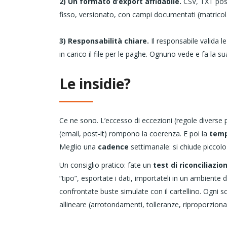
2) Un formato d’export affidabile.
CSV, TXT posiz
fisso, versionato, con campi documentati (matricola,
3) Responsabilità chiare.
Il responsabile valida le
in carico il file per le paghe. Ognuno vede e fa la su
Le insidie?
Ce ne sono. L’eccesso di eccezioni (regole diverse p
(email, post-it) rompono la coerenza. E poi la
temp
Meglio una
cadence
settimanale: si chiude piccolo 
Un consiglio pratico: fate un
test di riconciliazio
“tipo”, esportate i dati, importateli in un ambiente 
confrontate buste simulate con il cartellino. Ogni s
allineare (arrotondamenti, tolleranze, riproporzion