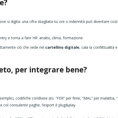
te?
 dove si digita: una cifra sbagliata su ore o indennità può diventare cos
entry e torna a fare HR: analisi, clima, formazione.
sattamente ciò che vede nel
cartellino digitale
, cala la conflittualità e
reto, per integrare bene?
e semplici, codifiche condivise (es. “FER” per ferie, “MAL” per malattia,
te col consulente paghe, l’export è plug&play.