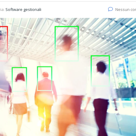
ia:
Software gestionali
Nessun c