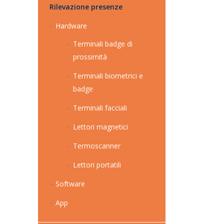
Rilevazione presenze
Hardware
Terminali badge di
prossimità
Terminali biometrici e
badge
Terminali facciali
Lettori magnetici
Termoscanner
Lettori portatili
Software
App