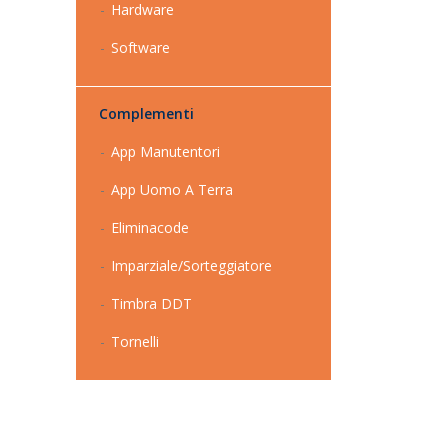
Hardware
Software
Complementi
App Manutentori
App Uomo A Terra
Eliminacode
Imparziale/Sorteggiatore
Timbra DDT
Tornelli