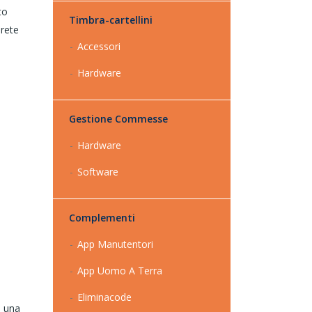
to
Timbra-cartellini
 rete
Accessori
Hardware
Gestione Commesse
Hardware
Software
Complementi
App Manutentori
App Uomo A Terra
Eliminacode
, una