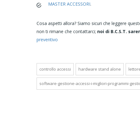
MASTER ACCESSORI
.
Cosa aspetti allora? Siamo sicuri che leggere quest
non ti rimane che contattarci;
noi di B.C.S.T. sare
preventivo
controllo accessi
hardware stand alone
lettor
software-gestione-accessi-i-migliori-programmi-gestion