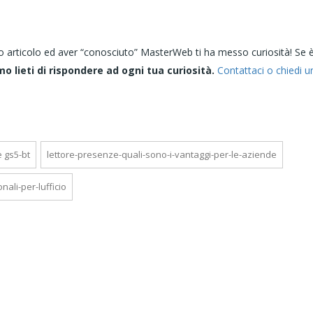
o articolo ed aver “conosciuto” MasterWeb ti ha messo curiosità! Se è
mo lieti di rispondere ad ogni tua curiosità.
Contattaci o chiedi u
e gs5-bt
lettore-presenze-quali-sono-i-vantaggi-per-le-aziende
ali-per-lufficio