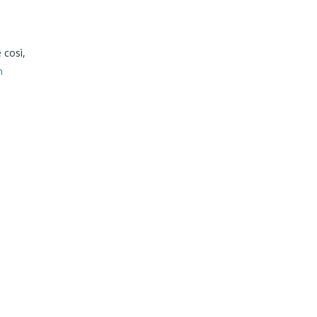
 così,
n