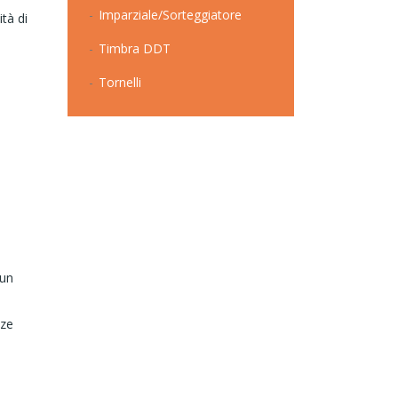
Imparziale/Sorteggiatore
ità di
Timbra DDT
Tornelli
 un
è
nze