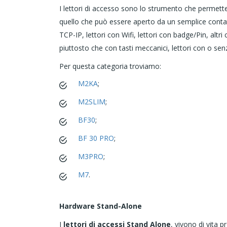
I lettori di accesso sono lo strumento che permette 
quello che può essere aperto da un semplice contatto. 
TCP-IP, lettori con Wifi, lettori con badge/Pin, altri 
piuttosto che con tasti meccanici, lettori con o sen
Per questa categoria troviamo:
M2KA
;
M2SLIM
;
BF30
;
BF 30 PRO
;
M3PRO
;
M7
.
Hardware Stand-Alone
I
lettori di accessi Stand Alone
, vivono di vita 