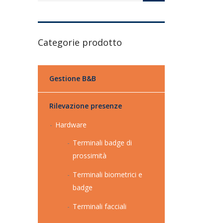
Categorie prodotto
Gestione B&B
Rilevazione presenze
Hardware
Terminali badge di
prossimità
Terminali biometrici e
badge
Terminali facciali