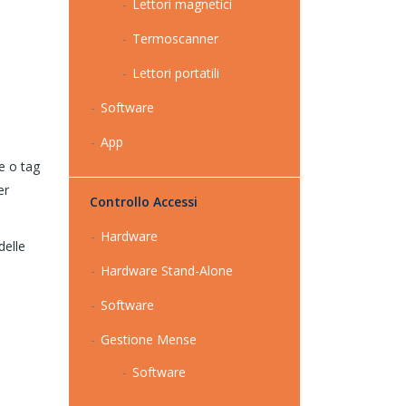
Lettori magnetici
Termoscanner
Lettori portatili
Software
App
e o tag
er
Controllo Accessi
Hardware
delle
Hardware Stand-Alone
Software
Gestione Mense
Software