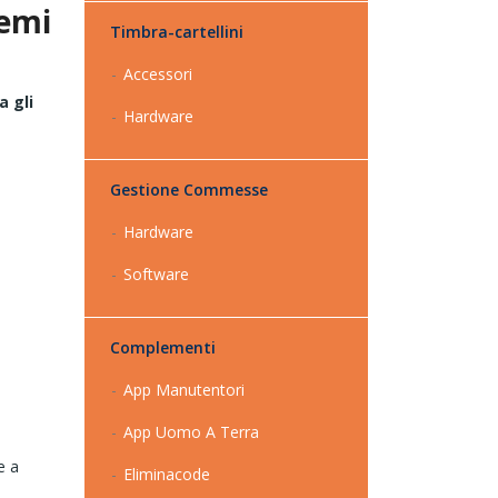
lemi
Timbra-cartellini
Accessori
a gli
Hardware
Gestione Commesse
Hardware
Software
Complementi
App Manutentori
App Uomo A Terra
e a
Eliminacode