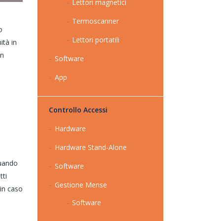
Lettori magnetici
Termoscanner
o
Lettori portatili
ità in
un
Software
App
Controllo Accessi
Hardware
Hardware Stand-Alone
quando
Software
tti
Gestione Mense
 in caso
Software