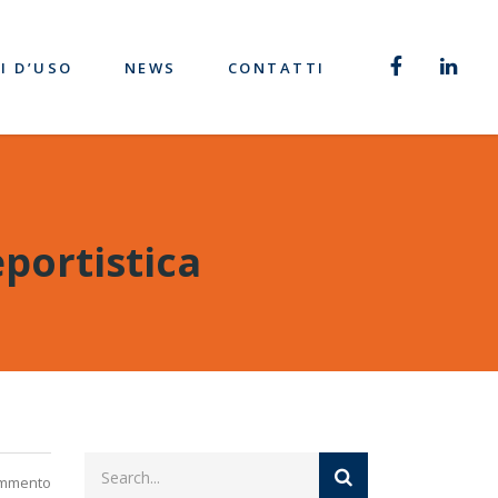
I D’USO
NEWS
CONTATTI
eportistica
ommento