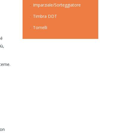
Imparziale/Sorteggiatore
Timbra DDT
Tornelli
hé
iù,
terne.
uon