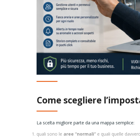
Come scegliere l’impost
La scelta migliore parte da una mappa semplice:
quali sono le
aree “normali”
e quali quelle davve