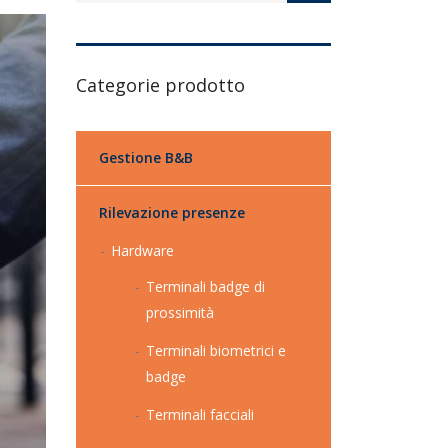
Categorie prodotto
Gestione B&B
Rilevazione presenze
Hardware
Terminali badge di
prossimità
Terminali biometrici e
badge
Terminali facciali