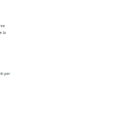
ree
e la
ti per