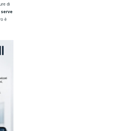
ure di
 serve
ro è