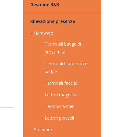
Gestione B&B
Rilevazione presenze
Hardware
Terminali badge di
prossimità
Terminali biometrici e
badge
Terminali facciali
Lettori magnetici
Termoscanner
Lettori portatili
Software