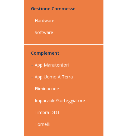
Gestione Commesse
Hardware
Software
Complementi
App Manutentori
App Uomo A Terra
Eliminacode
Imparziale/Sorteggiatore
Timbra DDT
Tornelli