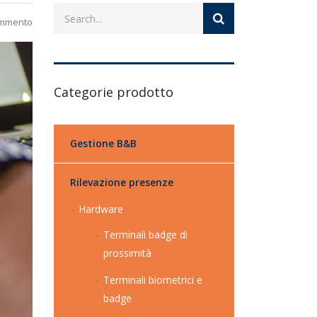
ommento
Categorie prodotto
Gestione B&B
Rilevazione presenze
Hardware
Terminali badge di
prossimità
Terminali biometrici e
badge