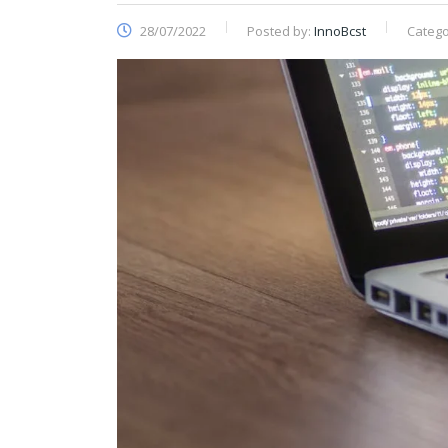
28/07/2022
Posted by:
InnoBcst
Catego