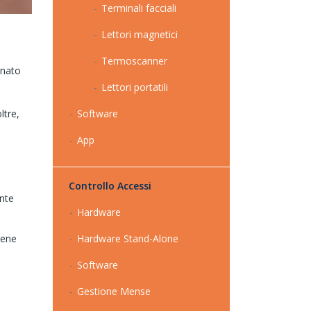
Terminali facciali
Lettori magnetici
Termoscanner
inato
Lettori portatili
ltre,
Software
App
Controllo Accessi
ante
Hardware
iene
Hardware Stand-Alone
Software
Gestione Mense