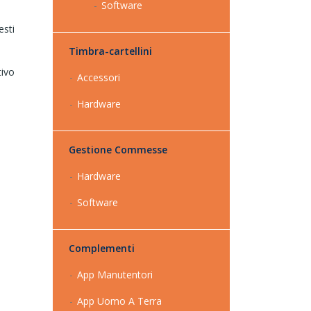
Software
esti
Timbra-cartellini
tivo
Accessori
Hardware
Gestione Commesse
Hardware
Software
Complementi
App Manutentori
App Uomo A Terra