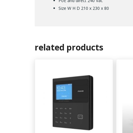
PoE and direct 240 Vac
Size W H D 210 x 230 x 80
related products