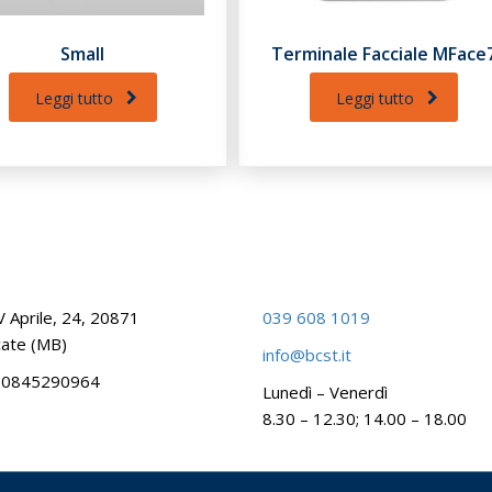
Small
Terminale Facciale MFace
Leggi tutto
Leggi tutto
V Aprile, 24, 20871
039 608 1019
ate (MB)
info@bcst.it
 00845290964
Lunedì – Venerdì
8.30 – 12.30; 14.00 – 18.00