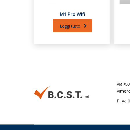
M1 Pro Wifi
Leggi tutto
Via XX
Vimerc
P.Iva