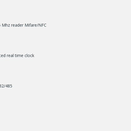
56 Mhz reader Mifare/NFC
ed real time clock
232/485