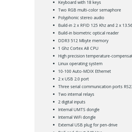
Keyboard with 18 keys
Two RGB multi-color semaphore
Polyphonic stereo audio
Build-in 2 x RFID 125 Khz and 2 x 13.
Build-in biometric optical reader
DDR3 512 Mbyte memory
1 Ghz Cortex A8 CPU
High precision temperature-compensat
Linux operating system
10-100 Auto-MDIX Ethernet
2 x USB 2.0 port
Three serial communication ports RS
Two internal relays
2 digital inputs
Internal UMTS dongle
Internal WiFi dongle
External USB plug for pen-drive