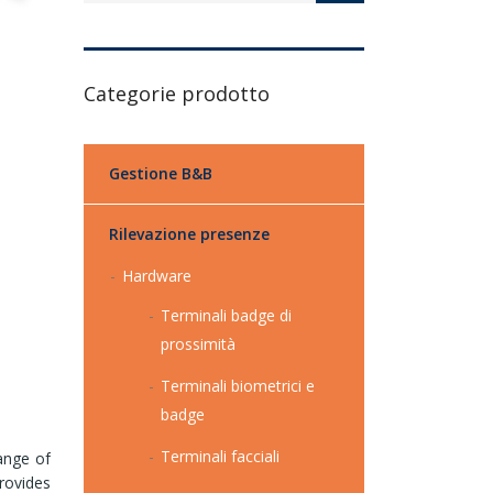
Categorie prodotto
Gestione B&B
Rilevazione presenze
Hardware
Terminali badge di
prossimità
Terminali biometrici e
badge
Terminali facciali
ange of
rovides