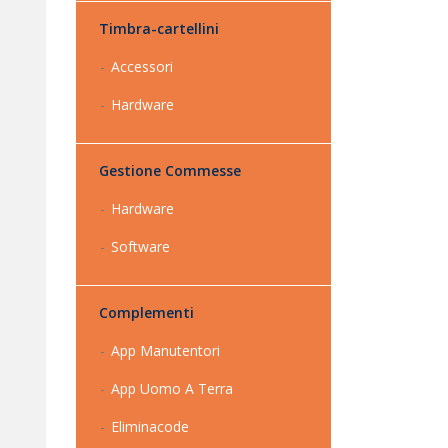
Timbra-cartellini
Accessori
Hardware
Gestione Commesse
Hardware
Software
Complementi
App Manutentori
App Uomo A Terra
Eliminacode