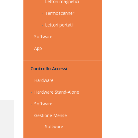
Lettori magnetici
Termoscanner
Lettori portatili
Software
App
Controllo Accessi
Hardware
Hardware Stand-Alone
Software
Gestione Mense
Software