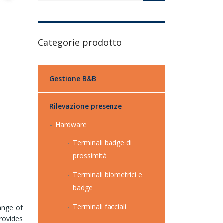
Categorie prodotto
Gestione B&B
Rilevazione presenze
Hardware
Terminali badge di
prossimità
Terminali biometrici e
badge
Terminali facciali
ange of
rovides