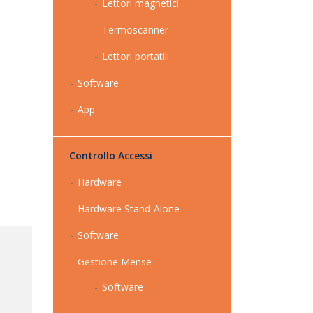
Lettori magnetici
Termoscanner
Lettori portatili
Software
App
Controllo Accessi
Hardware
Hardware Stand-Alone
Software
Gestione Mense
Software