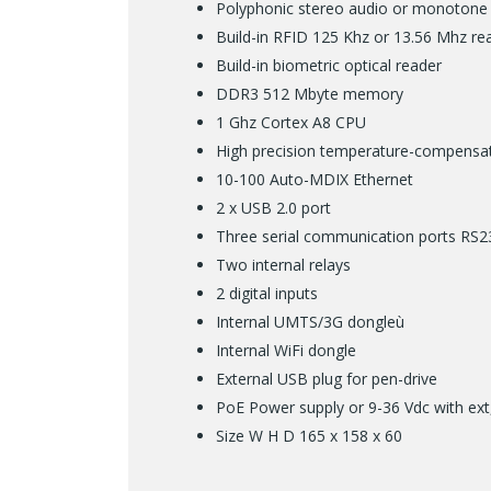
Polyphonic stereo audio or monotone
Build-in RFID 125 Khz or 13.56 Mhz r
Build-in biometric optical reader
DDR3 512 Mbyte memory
1 Ghz Cortex A8 CPU
High precision temperature-compensat
10-100 Auto-MDIX Ethernet
2 x USB 2.0 port
Three serial communication ports RS
Two internal relays
2 digital inputs
Internal UMTS/3G dongleù
Internal WiFi dongle
External USB plug for pen-drive
PoE Power supply or 9-36 Vdc with ext
Size W H D 165 x 158 x 60