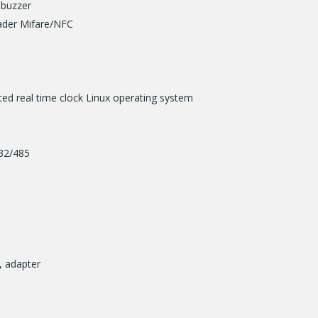
 buzzer
eader Mifare/NFC
ed real time clock Linux operating system
232/485
, adapter