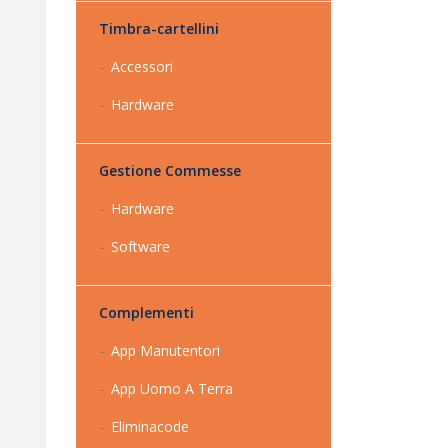
Timbra-cartellini
Accessori
Hardware
Gestione Commesse
Hardware
Software
Complementi
App Manutentori
App Uomo A Terra
Eliminacode