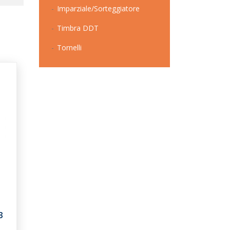
Imparziale/Sorteggiatore
Timbra DDT
Tornelli
3