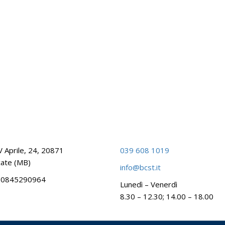
V Aprile, 24, 20871
039 608 1019
ate (MB)
info@bcst.it
 00845290964
Lunedì – Venerdì
8.30 – 12.30; 14.00 – 18.00