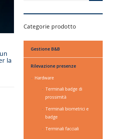
Categorie prodotto
Gestione B&B
 un
r la
Rilevazione presenze
a
Hardware
Terminali badge di
prossimità
Terminali biometrici e
badge
Terminali facciali