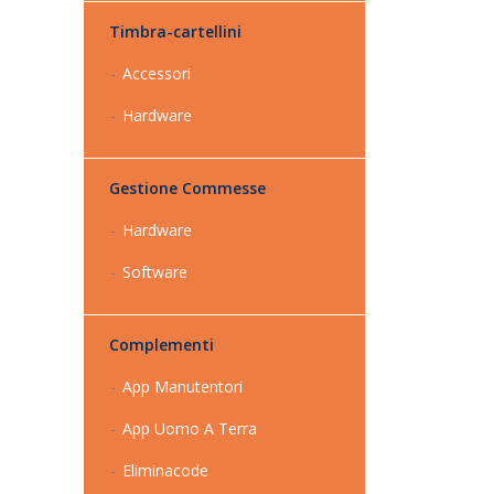
Timbra-cartellini
Accessori
Hardware
Gestione Commesse
Hardware
Software
Complementi
App Manutentori
App Uomo A Terra
Eliminacode