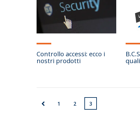
Controllo accessi: ecco i
B.C.S
nostri prodotti
quali
1
2
3