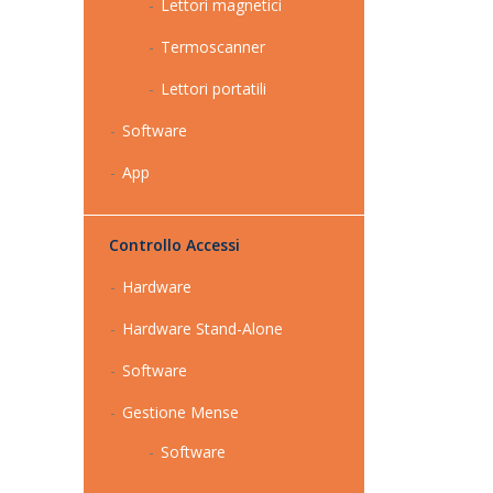
Lettori magnetici
Termoscanner
Lettori portatili
Software
App
Controllo Accessi
Hardware
Hardware Stand-Alone
Software
Gestione Mense
Software