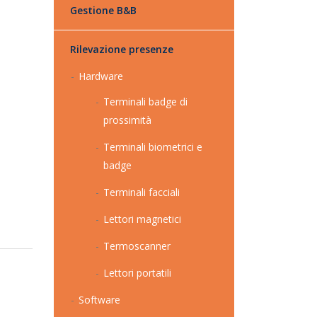
Gestione B&B
Rilevazione presenze
Hardware
Terminali badge di
prossimità
Terminali biometrici e
badge
Terminali facciali
Lettori magnetici
Termoscanner
Lettori portatili
Software