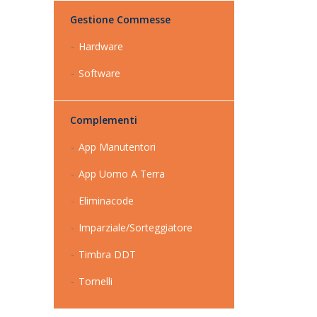
Gestione Commesse
Hardware
Software
Complementi
App Manutentori
App Uomo A Terra
Eliminacode
Imparziale/Sorteggiatore
Timbra DDT
Tornelli