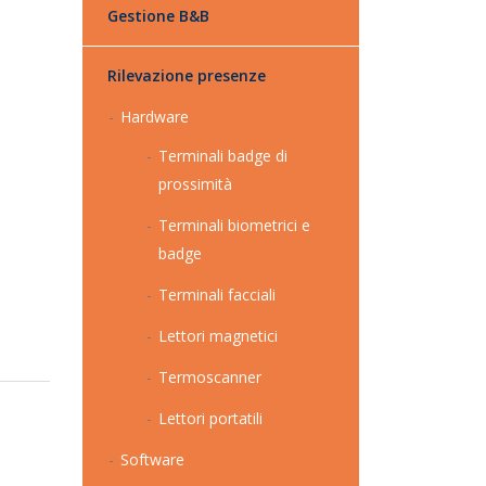
Gestione B&B
Rilevazione presenze
Hardware
Terminali badge di
prossimità
Terminali biometrici e
badge
Terminali facciali
Lettori magnetici
Termoscanner
Lettori portatili
Software