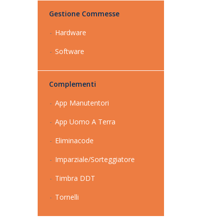
Gestione Commesse
Hardware
Software
Complementi
App Manutentori
App Uomo A Terra
Eliminacode
Imparziale/Sorteggiatore
Timbra DDT
Tornelli