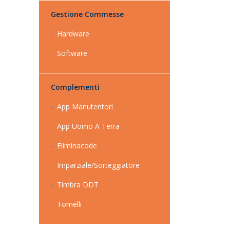
Gestione Commesse
Hardware
Software
Complementi
App Manutentori
App Uomo A Terra
Eliminacode
Imparziale/Sorteggiatore
Timbra DDT
Tornelli