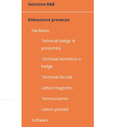
Gestione B&B
Rilevazione presenze
Hardware
Terminali badge di
prossimità
Terminali biometrici e
badge
Terminali facciali
Lettori magnetici
Termoscanner
Lettori portatili
Software