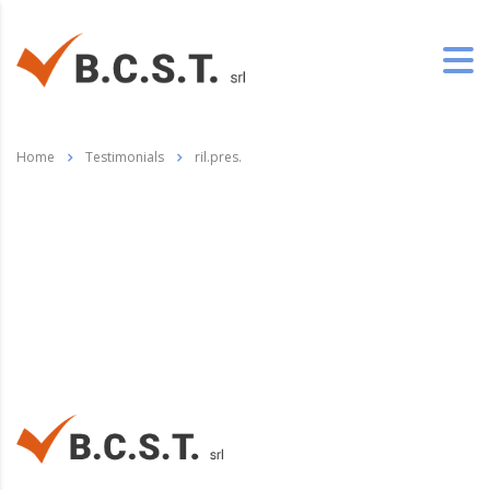
Home
Testimonials
ril.pres.