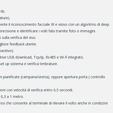
rds.
ature).
nte il riconoscimento facciale IR e visivo con un algoritmo di deep
recisione e identificare i volti falsi tramite foto o immagini.
sulla verifica del viso.
gliore feedback utente.
acitivo).
ve USB download, Tcp/ip, Rs485 e Wi-fi integrato.
set up sistema e verifica timbrature.
i pianificate (campana/sirena), oppure apertura porta ( controllo
ni con velocità di verifica entro 0,5 secondi.
 0,3 a 1 metro.
i che consente al terminale di rilevare il volto anche in condizoni