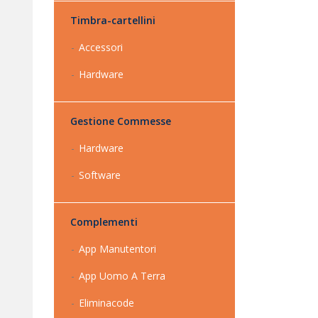
Timbra-cartellini
Accessori
Hardware
Gestione Commesse
Hardware
Software
Complementi
App Manutentori
App Uomo A Terra
Eliminacode