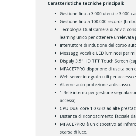
Caratteristiche tecniche principali:
Gestione fino a 3.000 utenti e 3.000 ca
Gestione fino a 100.000 records (timbr
Tecnologia Dual Camera di Anviz: conse
learning unico per ottenere un’elevata p
Interruttore di induzione del corpo auto 
Messaggi vocali e LED luminosi per mi
Dispaly 3,5″ HD TFT Touch Screen (cap
MFACE7PRO disponone di uscita pen dri
Web server integrato utili per accesso 
Allarme auto-protezione antiscasso.
1 Relè interno per gestione segnalazion
accessi).
CPU Dual-core 1.0 GHz ad alte prestazio
Distanza di riconoscimento facciale da
MFACE7PRO è un dispostivo ad infraross
scarsa di luce.