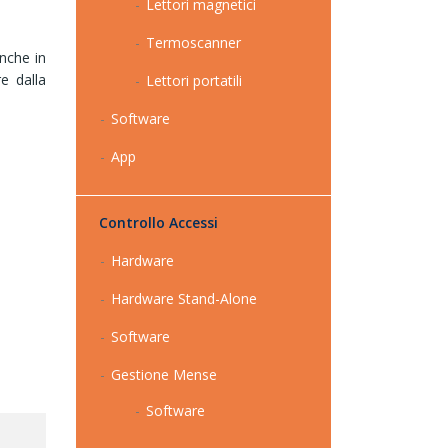
Lettori magnetici
Termoscanner
nche in
re dalla
Lettori portatili
Software
App
Controllo Accessi
Hardware
Hardware Stand-Alone
Software
Gestione Mense
Software