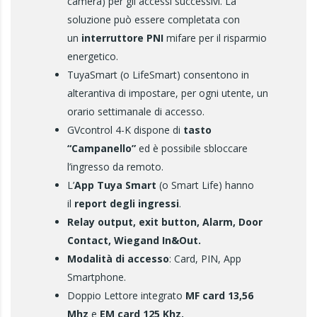
camera) per gli accessi successivi. La
soluzione può essere completata con
un
interruttore PNI
mifare per il risparmio
energetico.
TuyaSmart (o LifeSmart) consentono in
alterantiva di impostare, per ogni utente, un
orario settimanale di accesso.
GVcontrol 4-K dispone di
tasto
“Campanello”
ed è possibile sbloccare
l’ingresso da remoto.
L’
App Tuya Smart
(o Smart Life) hanno
il
report degli ingressi
.
Relay output, exit button, Alarm, Door
Contact, Wiegand In&Out.
Modalità di accesso
: Card, PIN, App
Smartphone.
Doppio Lettore integrato
MF card 13,56
Mhz
e
EM card 125 Khz.