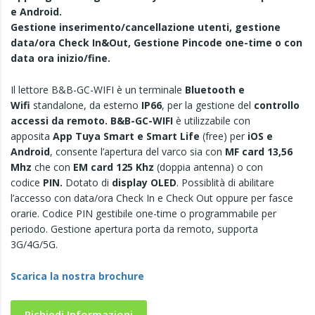
e Android.
Gestione inserimento/cancellazione utenti,
gestione
data/ora Check In&Out,
Gestione Pincode one-time o con
data ora
inizio/fine
.
Il lettore B&B-GC-WIFI è un terminale
Bluetooth e
Wifi
standalone, da esterno
IP66
, per la gestione del
controllo
accessi da remoto. B&B-GC-WIFI
è utilizzabile con
apposita
App Tuya Smart e Smart Life
(free) per
iOS e
Android
, consente l’apertura del varco sia con
MF card 13,56
Mhz
che con
EM card 125 Khz
(doppia antenna) o con
codice
PIN.
Dotato di
display OLED
. Possiblità di abilitare
l’accesso con data/ora Check In e Check Out oppure per fasce
orarie. Codice PIN gestibile one-time o programmabile per
periodo. Gestione apertura porta da remoto, supporta
3G/4G/5G.
Scarica la nostra brochure
Richiedi Informazioni