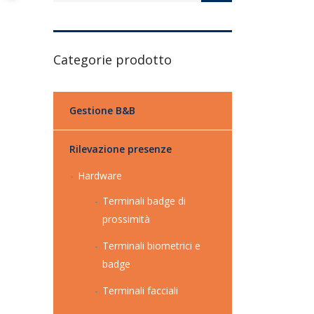
Categorie prodotto
Gestione B&B
Rilevazione presenze
Hardware
Terminali badge di
prossimità
Terminali biometrici e
badge
Terminali facciali