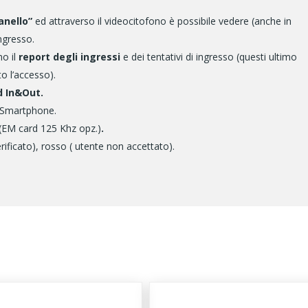
nello”
ed attraverso il videocitofono è possibile vedere (anche in
ingresso.
no il
report degli ingressi
e dei tentativi di ingresso (questi ultimo
o l’accesso).
d In&Out.
p Smartphone.
(EM card 125 Khz opz.)
.
erificato), rosso ( utente non accettato).