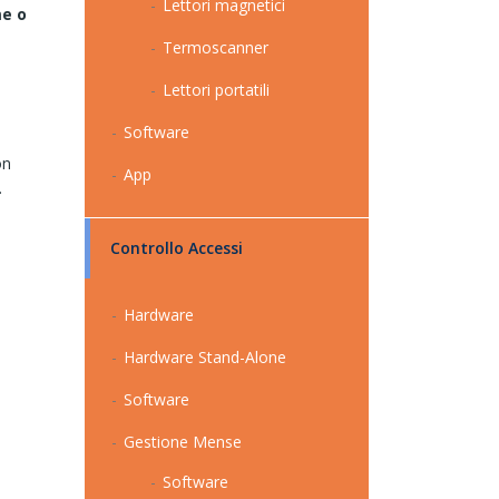
Lettori magnetici
me o
Termoscanner
Lettori portatili
Software
on
App
.
Controllo Accessi
Hardware
Hardware Stand-Alone
Software
Gestione Mense
Software