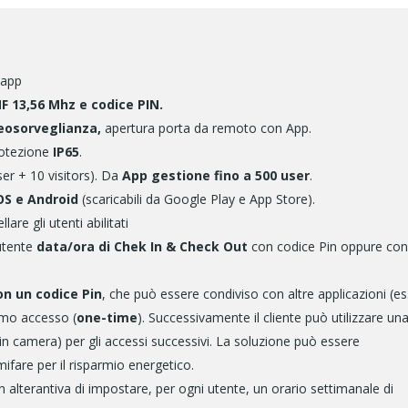
 app
F 13,56 Mhz e codice PIN.
eosorveglianza,
apertura porta da remoto con App.
protezione
IP65
.
ser + 10 visitors). Da
App gestione fino a 500 user
.
OS e Android
(scaricabili da Google Play e App Store).
are gli utenti abilitati
utente
data/ora di Chek In & Check Out
con codice Pin oppure con
n un codice Pin
, che può essere condiviso con altre applicazioni (es
rimo accesso (
one-time
). Successivamente il cliente può utilizzare un
n camera) per gli accessi successivi. La soluzione può essere
ifare per il risparmio energetico.
alterantiva di impostare, per ogni utente, un orario settimanale di