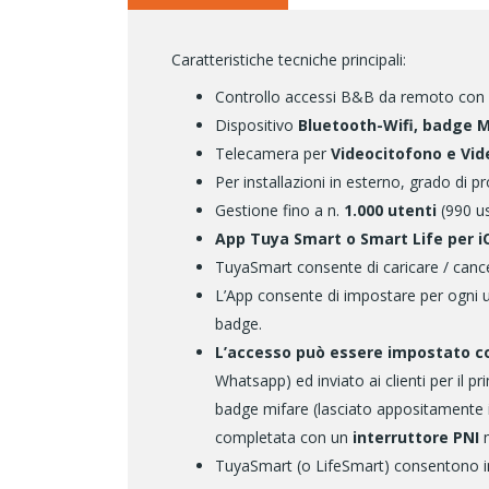
Caratteristiche tecniche principali:
Controllo accessi B&B da remoto con
Dispositivo
Bluetooth-Wifi, badge M
Telecamera per
Videocitofono e Vid
Per installazioni in esterno, grado di 
Gestione fino a n.
1.000 utenti
(990 u
App Tuya Smart o Smart Life per i
TuyaSmart consente di caricare / cancell
L’App consente di impostare per ogni 
badge.
L’accesso può essere impostato co
Whatsapp) ed inviato ai clienti per il p
badge mifare (lasciato appositamente i
completata con un
interruttore PNI
m
TuyaSmart (o LifeSmart) consentono in 