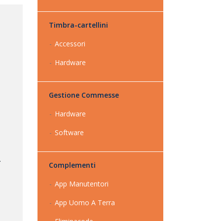
Timbra-cartellini
Accessori
Hardware
Gestione Commesse
Hardware
Software
.
Complementi
a
App Manutentori
App Uomo A Terra