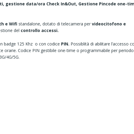
ti, gestione data/ora Check In&Out,
Gestione Pincode one-ti
h e Wifi
standalone, dotato di telecamera per
videocitofono e
gestione del
controllo accessi.
on badge 125 Khz o con codice
PIN.
Possiblità di abilitare l’accesso c
e orarie. Codice PIN gestibile one-time o programmabile per periodo
 3G/4G/5G.