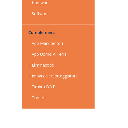
Hardware
Software
Complementi
App Manutentori
App Uomo A Terra
Eliminacode
Imparziale/Sorteggiatore
Timbra DDT
Tornelli