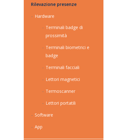
Rilevazione presenze
Hardware
Terminali badge di
prossimità
Terminali biometrici e
badge
Terminali facciali
Lettori magnetici
Termoscanner
Lettori portatili
Software
App